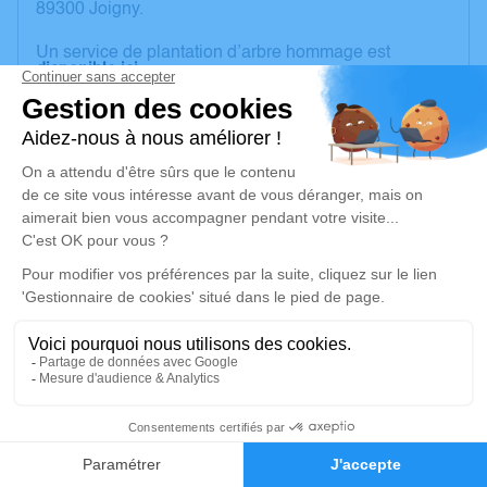
89300 Joigny.
Un service de plantation d’arbre hommage est
disponible ici
.
Je rends hommage
Cérémonie civile
mercredi 03 avril 2024 à 15h30
Crématorium de Joigny
3 Boulevard Lesire Lacam
89300 Joigny
Je rends hommage
Déroulé des obsèques
17
Faire-part
Hommages
Cérémonie civile