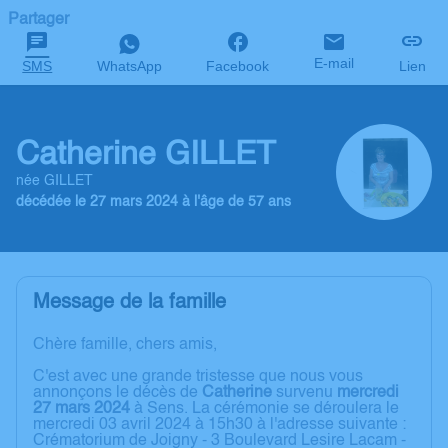
Partager
E-mail
SMS
WhatsApp
Facebook
Lien
Catherine GILLET
née GILLET
décédée le 27 mars 2024 à l'âge de 57 ans
Message de la famille
Chère famille, chers amis,
C'est avec une grande tristesse que nous vous
annonçons le décès de
Catherine
survenu
mercredi
27 mars 2024
à Sens. La cérémonie se déroulera le
mercredi 03 avril 2024 à 15h30 à l'adresse suivante :
Crématorium de Joigny - 3 Boulevard Lesire Lacam -