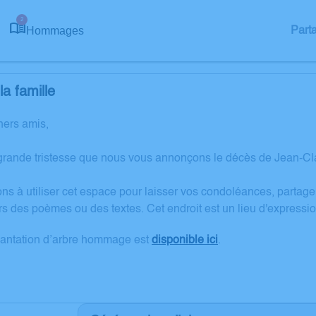
2
Hommages
Part
a famille
hers amis,
grande tristesse que nous vous annonçons le décès de Jean-Cl
ons à utiliser cet espace pour laisser vos condoléances, partag
rs des poèmes ou des textes. Cet endroit est un lieu d'expre
lantation d’arbre hommage est
disponible ici
.