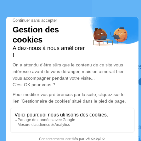
Déroulé de
Le mercred
Basilique S