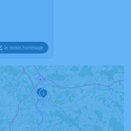
Je rends hommage
4
1
2