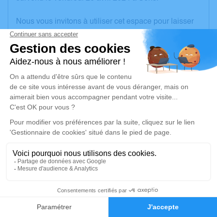
Nous vous invitons à utiliser cet espace pour laisser
vos condoléances, partager des photos souvenirs,
une anecdote ou exprimer vos pensées à travers des
poèmes ou des textes. Cet endroit est un lieu
d'expression dédié à honorer la mémoire de Jean-
Pierre CHAMPAGNOL.
Un service de plantation d’arbre hommage est
disponible ici
.
Je rends hommage
Cérémonie civile
lundi 06 mai 2024 à 13h30
36
Crématorium de Joigny
3 Boulevard Lesire Lacam
Faire-part
Hommages
89300 Joigny