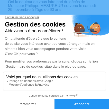
Ont la douleur de vous faire part du décès de
Monsieur Philippe MESUREUR survenu le samedi
29 novembre à l’âge de 60 ans.
La levée du corps aura lieu le Lundi 8 décembre 2025
à 9 h 30 A la Chambre Funéraire Delassasseigne -
Route de Paris à Pont-Sur-Yonne 89140.
La cérémonie civile aura lieu le Lundi 8 décembre
2025 à 10 h 15 Au Cimetière de Vinneuf 89140. Un
registre à signature tiendra lieu de condoléances
Un service de plantation d’arbre hommage est
disponible ici
.
Je rends hommage
Cérémonie civile
lundi 08 décembre 2025 à 10h15
5
Cimetière de Vinneuf
89140 Vinneuf
Faire-part
Hommages