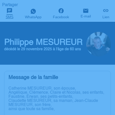
Partager
E-mail
SMS
WhatsApp
Facebook
Lien
Philippe MESUREUR
décédé le 29 novembre 2025 à l'âge de 60 ans
Message de la famille
Catherine MESUREUR, son épouse,
Angélique, Clémence, Claire et Nicolas, ses enfants,
Faustine, Erwan, ses petits-enfants,
Claudette MESUREUR, sa maman, Jean-Claude
MESUREUR, son frère,
ainsi que toute sa famille,