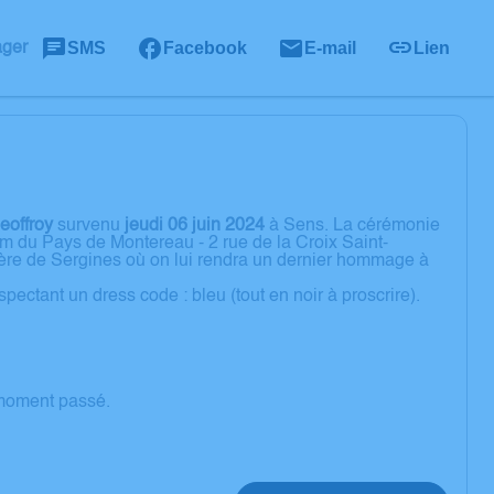
SMS
Facebook
E-mail
Lien
ager
eoffroy
survenu
jeudi 06 juin 2024
à Sens. La cérémonie
um du Pays de Montereau - 2 rue de la Croix Saint-
ère de Sergines où on lui rendra un dernier hommage à
ectant un dress code : bleu (tout en noir à proscrire).
 moment passé.