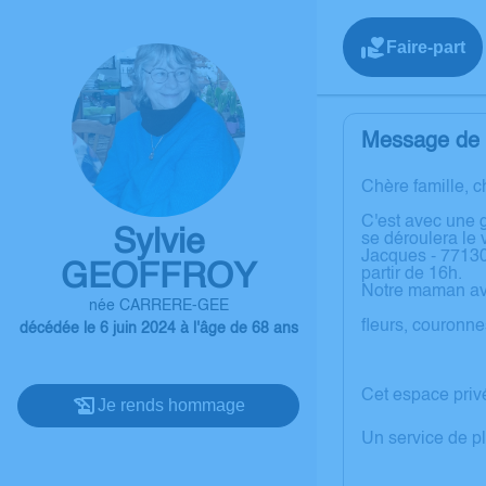
Faire-part
Message de l
Chère famille, c
C'est avec une 
Sylvie
se déroulera le 
Jacques - 77130
GEOFFROY
partir de 16h.
Notre maman avai
née CARRERE-GEE
fleurs, couronn
décédée le 6 juin 2024 à l'âge de 68 ans
Cet espace priv
Je rends hommage
Un service de p