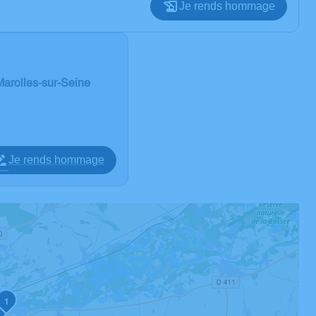
Je rends hommage
arolles-sur-Seine
Je rends hommage
1