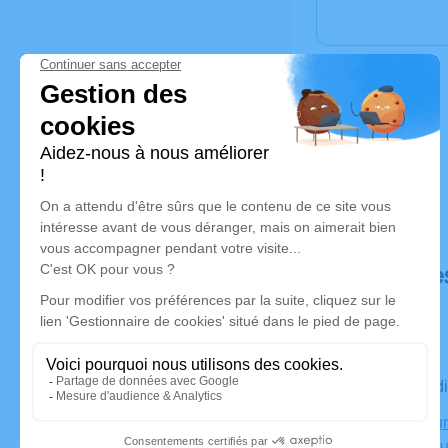
Déroulé de
Le vendred
Crématorium