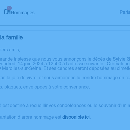
47
Hommages
Part
a famille
hers amis,
grande tristesse que nous vous annonçons le décès
de Sylvie G
vendredi 14 juin 2024 à 12h00 à l'adresse suivante : Crématori
 Marolles-sur-Seine. Et ses cendres seront déposées au cimeti
t la joie de vivre et nous aimerions lui rendre hommage en resp
es, plaques, enveloppes à votre convenance.
é est destiné à recueillir vos condoléances ou le souvenir d’un
lantation d’arbre hommage est
disponible ici
.