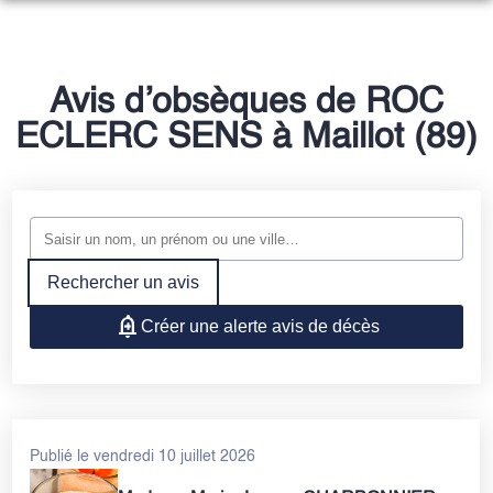
NOS SERVICES
NOTRE AGENCE
ORGANISER DES OBSÈQUES
Avis d’obsèques de ROC
ESPACES HOMMAGES
ECLERC SENS à Maillot (89)
PRÉVOIR SES OBSÈQUES
ESPACE FAMILLE
MONUMENTS FUNÉRAIRES
SERVICES AUX FAMILLES
Rechercher un avis
Créer une alerte avis de décès
Publié le vendredi 10 juillet 2026