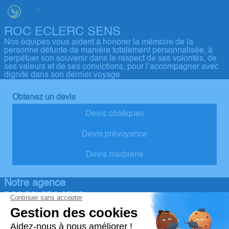
ROC ECLERC SENS
Nos équipes vous aident à honorer la mémoire de la
personne défunte de manière totalement personnalisée, à
perpétuer son souvenir dans le respect de ses volontés, de
ses valeurs et de ses convictions, pour l’accompagner avec
dignité dans son dernier voyage.
Obtenez un devis
Devis obsèques
Devis prévoyance
Devis marbrerie
Notre agence
ROC ECLERC SENS
03 86 83 85 94
accueil@roc-eclerc-sens.fr