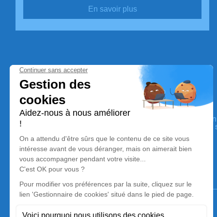
En savoir plus
ROC ECLERC SENS
Nos équipes vous aident à honorer la mémoire de la person
perpétuer son souvenir dans le respect de ses volontés, de 
dignité dans son dernier voyage.
Notre agence
ROC ECLERC SENS
03 86 83 85 94
accueil@roc-eclerc-sens.fr