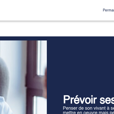
Perman
CE FAMILLE
Prévoir se
Penser de son vivant à ses
mettre en oeuvre mais pe