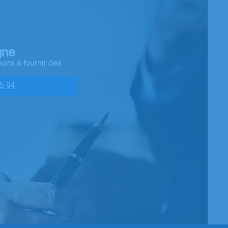
gne
ons à fournir des
5 94