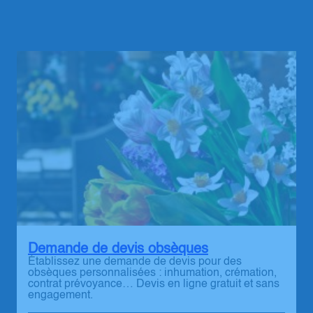
Demande de devis obsèques
Établissez une demande de devis pour des
obsèques personnalisées : inhumation, crémation,
contrat prévoyance… Devis en ligne gratuit et sans
engagement.