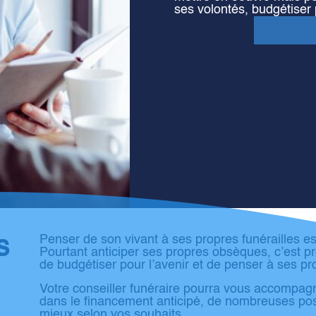
ses volontés, budgétiser 
s
Penser de son vivant à ses propres funérailles est
Pourtant anticiper ses propres obsèques, c’est p
de budgétiser pour l’avenir et de penser à ses pr
Votre conseiller funéraire pourra vous accompagn
dans le financement anticipé, de nombreuses possi
mieux selon vos souhaits.