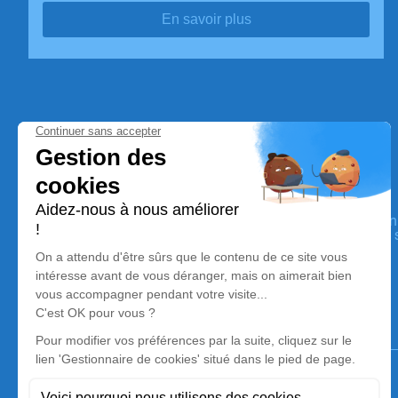
En savoir plus
ROC ECLERC SENS
Nos équipes vous aident à honorer la mémoire de la person
perpétuer son souvenir dans le respect de ses volontés, de 
dignité dans son dernier voyage.
Notre agence
ROC ECLERC SENS
03 86 83 85 94
accueil@roc-eclerc-sens.fr