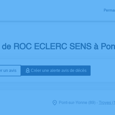
Perman
CE FAMILLE
s de ROC ECLERC SENS à Pont
r un avis
Créer une alerte avis de décès
Pont-sur-Yonne (89)
Troyes (
-