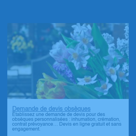
Demande de devis obsèques
Établissez une demande de devis pour des
obsèques personnalisées : inhumation, crémation,
contrat prévoyance… Devis en ligne gratuit et sans
engagement.