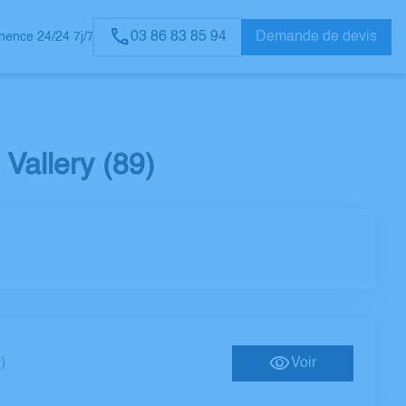
03 86 83 85 94
Demande de devis
ence 24/24 7j/7
allery (89)
)
Voir