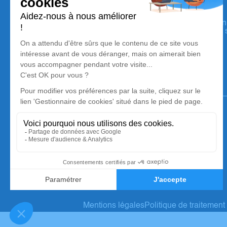
ROC ECLERC SENS
Nos équipes vous aident à honorer la mémoire de la person
perpétuer son souvenir dans le respect de ses volontés, de 
dignité dans son dernier voyage.
Notre agence
ROC ECLERC SENS
03 86 83 85 94
accueil@roc-eclerc-sens.fr
175 avenue Senigallia - 89100 - SENS
4.9/5 - 59 avis
Mentions légales
Politique de traitemen