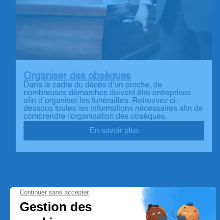
Organiser des obsèques
Dans le cadre du décès d’un proche, de
nombreuses démarches doivent être entreprises
afin d’organiser les funérailles. Retrouvez ci-
dessous toutes les informations nécessaires afin de
comprendre l'organisation des obsèques.
En savoir plus