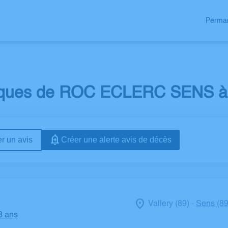
Perman
CE FAMILLE
èques de ROC ECLERC SENS à V
r un avis
Créer une alerte avis de décès
Vallery (89)
Sens (89
-
8 ans